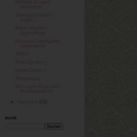
Mehrere Zusagen
bekommen
Schlechtes Wetter:
Regen ...
Blistex Sensitive
Lippenpflege
Absolutes Lieblingslied
momentan ♥
OOTD
Produktproben ;)
Neues Design :)
Photography
Mein super duper tolles
Wochenende! :D
►
September
(12)
SUCHE