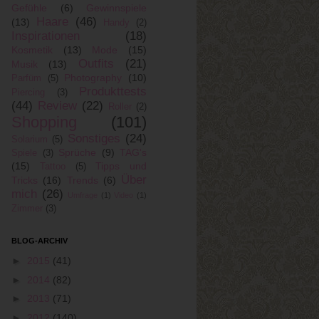
Gefühle
(6)
Gewinnspiele
Haare
(46)
(13)
Handy
(2)
Inspirationen
(18)
Kosmetik
(13)
Mode
(15)
Outfits
(21)
Musik
(13)
Photography
(10)
Parfüm
(5)
Produkttests
Piercing
(3)
(44)
Review
(22)
Roller
(2)
Shopping
(101)
Sonstiges
(24)
Solarium
(5)
Sprüche
(9)
TAG's
Spiele
(3)
(15)
Tipps und
Tattoo
(5)
Über
Tricks
(16)
Trends
(6)
mich
(26)
Umfrage
(1)
Video
(1)
Zimmer
(3)
BLOG-ARCHIV
►
2015
(41)
►
2014
(82)
►
2013
(71)
►
2012
(140)