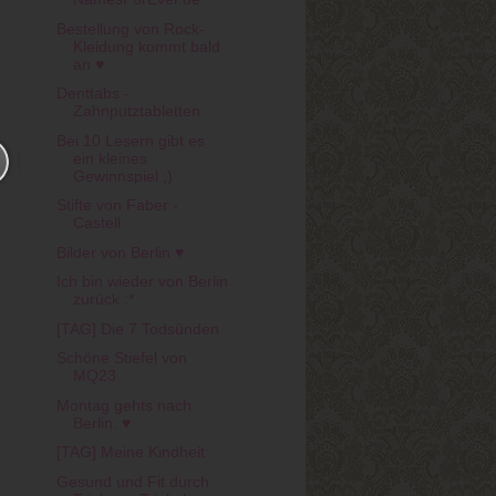
Bestellung von Rock-
Kleidung kommt bald
an ♥
Denttabs -
Zahnputztabletten
Bei 10 Lesern gibt es
ein kleines
Gewinnspiel ;)
Stifte von Faber -
Castell
Bilder von Berlin ♥
Ich bin wieder von Berlin
zurück :*
[TAG] Die 7 Todsünden
Schöne Stiefel von
MQ23
Montag gehts nach
Berlin. ♥
[TAG] Meine Kindheit
Gesund und Fit durch