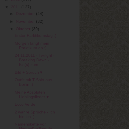
▼
2011
(127)
►
Dezember
(44)
►
November
(32)
▼
Oktober
(39)
Erster Parktikumstag :)
Morgen fängt mein
Praktikum an :)
24.11.2011 - Twilight -
Breaking Dawn -
Bis(s) zum...
Bild + Spruch ♥
Outfit mit T-Shirt aus
Berlin :)
Meine Absoluten
Lieblingslieder ♥
Ecco Verde
2 wahre Sprüche - Ich
bin ich :)
Namenskette von
NamesForEver.de