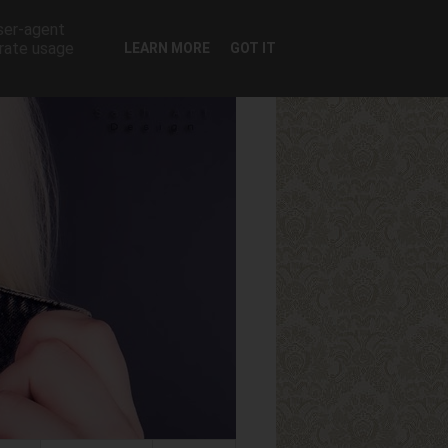
user-agent
erate usage
LEARN MORE
GOT IT