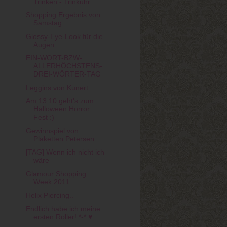
Trinken - Trinkuhr
Shopping Ergebnis von
Samstag
Glossy-Eye-Look für die
Augen
EIN-WORT-BZW-
ALLERHÖCHSTENS-
DREI-WÖRTER-TAG
Leggins von Kunert
Am 13.10 geht's zum
Halloween Horror
Fest :)
Gewinnspiel von
Plaketten Petersen
[TAG] Wenn ich nicht ich
wäre
Glamour Shopping
Week 2011
Helix Piercing..
Endlich habe ich meine
ersten Roller! *-* ♥