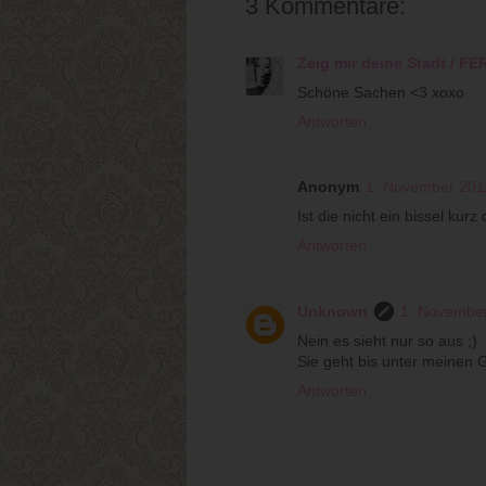
3 Kommentare:
Zeig mir deine Stadt / 
Schöne Sachen <3 xoxo
Antworten
Anonym
1. November 201
Ist die nicht ein bissel kurz
Antworten
Unknown
1. Novembe
Nein es sieht nur so aus ;)
Sie geht bis unter meinen G
Antworten