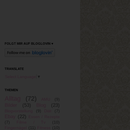
FOLGT MIR AUF BLOGLOVIN ♥
TRANSLATE
Select Language
▼
THEMEN
Alltag
(72)
AMU
(9)
Bilder
(53)
Blog
(23)
Blogvorstellung
(9)
Diät
(7)
Ebay
(22)
Essen / Rezepte
(7)
Filme / Tv
(10)
Fingernägel
(11)
Fitness
(10)