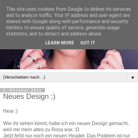
This site uses cookies from Google to deliver its services
and to analyze traffic. Your IP address and user-agent are
shared with Google along with performance and security
metrics to ensure quality of service, generate usage
statistics, and to detect and address abuse.
LEARN MORE
GOT IT
▼
3. Oktober 2011
Neues Design :)
Heai :)
Wie ihr sehen könnt, habe ich ein neues Design gemacht,
weil mir mein altes zu Rosa war. :D
Jetzt fehlt nur noch ein neuen Header. Das Problem ist nur