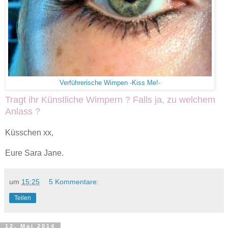
Verführerische Wimpen -Kiss Me!-
Tragt ihr Künstliche Wimpern ? Falls ja, zu welchem
Anlass ?
Küsschen xx,
Eure Sara Jane.
um
15:25
5 Kommentare:
Teilen
12. Mai 2014