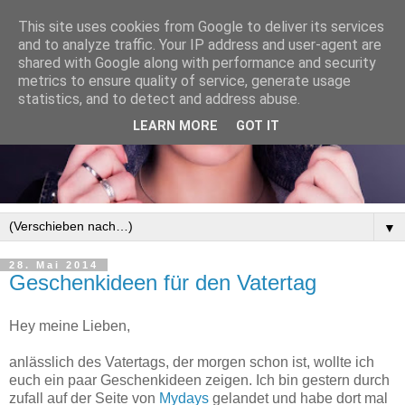
This site uses cookies from Google to deliver its services
and to analyze traffic. Your IP address and user-agent are
shared with Google along with performance and security
metrics to ensure quality of service, generate usage
statistics, and to detect and address abuse.
LEARN MORE
GOT IT
▼
28. Mai 2014
Geschenkideen für den Vatertag
Hey meine Lieben,
anlässlich des Vatertags, der morgen schon ist, wollte ich
euch ein paar Geschenkideen zeigen. Ich bin gestern durch
zufall auf der Seite von
Mydays
gelandet und habe dort mal