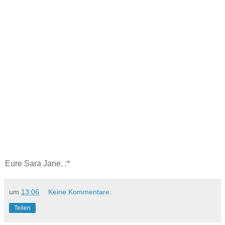
Eure Sara Jane. :*
um
13:06
Keine Kommentare:
Teilen