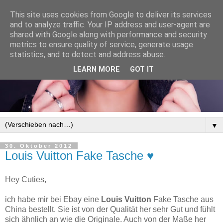
This site uses cookies from Google to deliver its services
and to analyze traffic. Your IP address and user-agent are
shared with Google along with performance and security
metrics to ensure quality of service, generate usage
statistics, and to detect and address abuse.
LEARN MORE
GOT IT
▼
30. Oktober 2012
Louis Vuitton Fake Tasche ♥
Hey Cuties,
ich habe mir bei Ebay eine
Louis Vuitton
Fake Tasche aus
China bestellt. Sie ist von der Qualität her sehr Gut und fühlt
sich ähnlich an wie die Originale. Auch von der Maße her