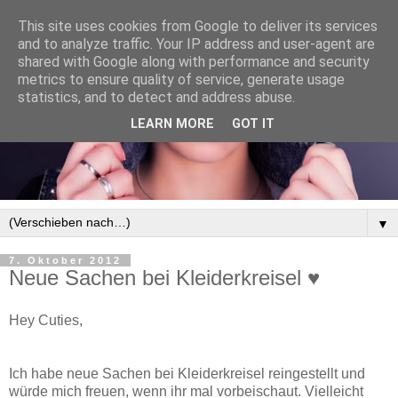
This site uses cookies from Google to deliver its services
and to analyze traffic. Your IP address and user-agent are
shared with Google along with performance and security
metrics to ensure quality of service, generate usage
statistics, and to detect and address abuse.
LEARN MORE
GOT IT
▼
7. Oktober 2012
Neue Sachen bei Kleiderkreisel ♥
Hey Cuties,
Ich habe neue Sachen bei Kleiderkreisel reingestellt und
würde mich freuen, wenn ihr mal vorbeischaut. Vielleicht