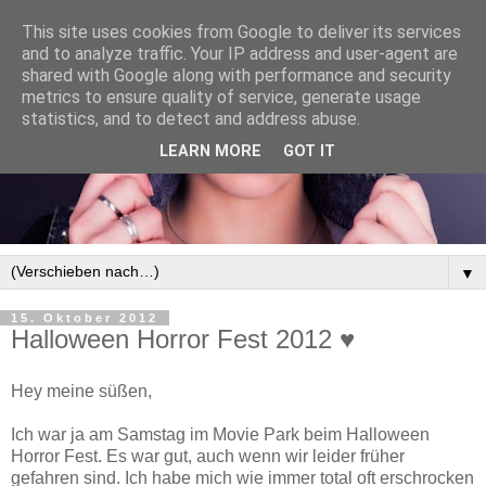
This site uses cookies from Google to deliver its services
and to analyze traffic. Your IP address and user-agent are
shared with Google along with performance and security
metrics to ensure quality of service, generate usage
statistics, and to detect and address abuse.
LEARN MORE
GOT IT
▼
15. Oktober 2012
Halloween Horror Fest 2012 ♥
Hey meine süßen,
Ich war ja am Samstag im Movie Park beim Halloween
Horror Fest. Es war gut, auch wenn wir leider früher
gefahren sind. Ich habe mich wie immer total oft erschrocken