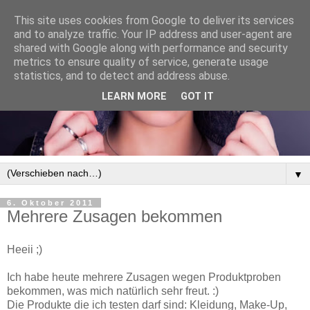
This site uses cookies from Google to deliver its services
and to analyze traffic. Your IP address and user-agent are
shared with Google along with performance and security
metrics to ensure quality of service, generate usage
statistics, and to detect and address abuse.
LEARN MORE
GOT IT
▼
6. Oktober 2011
Mehrere Zusagen bekommen
Heeii ;)
Ich habe heute mehrere Zusagen wegen Produktproben
bekommen, was mich natürlich sehr freut. :)
Die Produkte die ich testen darf sind: Kleidung, Make-Up,