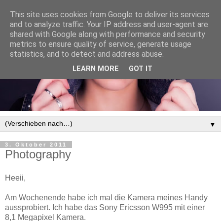
This site uses cookies from Google to deliver its services
and to analyze traffic. Your IP address and user-agent are
shared with Google along with performance and security
metrics to ensure quality of service, generate usage
statistics, and to detect and address abuse.
LEARN MORE
GOT IT
▼
3. Oktober 2011
Photography
Heeii,
Am Wochenende habe ich mal die Kamera meines Handy
aussprobiert. Ich habe das Sony Ericsson W995 mit einer
8,1 Megapixel Kamera.