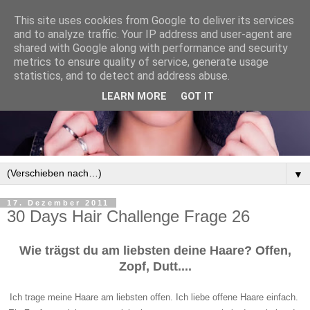
This site uses cookies from Google to deliver its services
and to analyze traffic. Your IP address and user-agent are
shared with Google along with performance and security
metrics to ensure quality of service, generate usage
statistics, and to detect and address abuse.
LEARN MORE
GOT IT
▼
17. Dezember 2011
30 Days Hair Challenge Frage 26
Wie trägst du am liebsten deine Haare? Offen,
Zopf, Dutt....
Ich trage meine Haare am liebsten offen. Ich liebe offene Haare einfach.