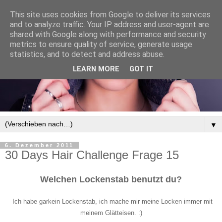
This site uses cookies from Google to deliver its services
and to analyze traffic. Your IP address and user-agent are
shared with Google along with performance and security
metrics to ensure quality of service, generate usage
statistics, and to detect and address abuse.
LEARN MORE
GOT IT
▼
6. Dezember 2011
30 Days Hair Challenge Frage 15
Welchen Lockenstab benutzt du?
Ich habe garkein Lockenstab, ich mache mir meine Locken immer mit
meinem Glätteisen. :)