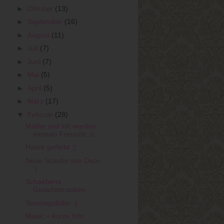
►
Oktober
(13)
►
September
(16)
►
August
(11)
►
Juli
(7)
►
Juni
(7)
►
Mai
(5)
►
April
(5)
►
März
(17)
▼
Februar
(28)
Mathe und ich werden
niemals Freunde ;o
Haare gefärbt :)
Neue Schuhe von Osco
:)
Schaebens
Gesichtsmasken
Sonntagsfüller :)
Music + kurze Info