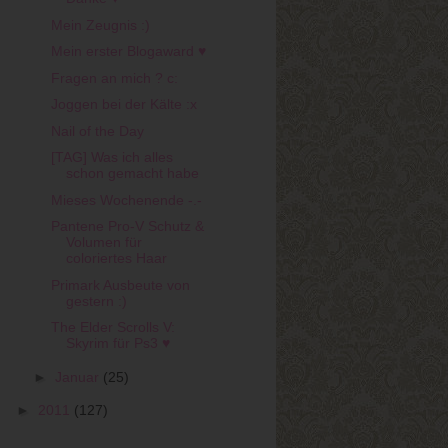
Mein Zeugnis :)
Mein erster Blogaward ♥
Fragen an mich ? c:
Joggen bei der Kälte :x
Nail of the Day
[TAG] Was ich alles
schon gemacht habe
Mieses Wochenende -.-
Pantene Pro-V Schutz &
Volumen für
coloriertes Haar
Primark Ausbeute von
gestern :)
The Elder Scrolls V:
Skyrim für Ps3 ♥
►
Januar
(25)
►
2011
(127)