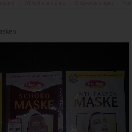
edcard
Wünsche und Ziele
Blogvorstellungen
Kon
asken