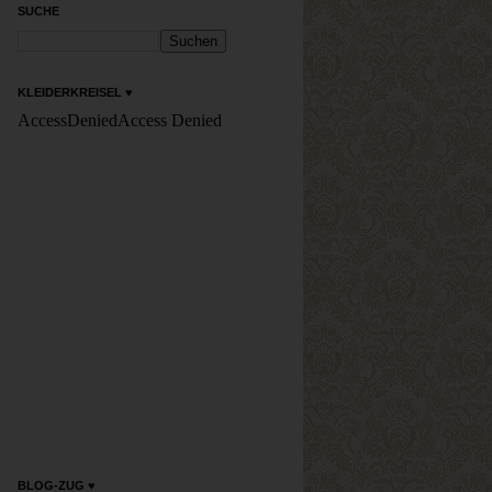
SUCHE
KLEIDERKREISEL ♥
BLOG-ZUG ♥