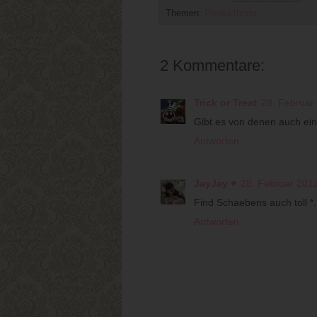
Themen:
Produkttests
2 Kommentare:
Trick or Treat
28. Februar
Gibt es von denen auch ei
Antworten
JayJay ♥
28. Februar 201
Find Schaebens auch toll *.
Antworten