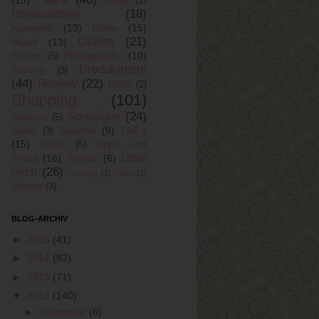
(13)
Handy
(2)
Inspirationen
(18)
Kosmetik
(13)
Mode
(15)
Outfits
(21)
Musik
(13)
Photography
(10)
Parfüm
(5)
Produkttests
Piercing
(3)
(44)
Review
(22)
Roller
(2)
Shopping
(101)
Sonstiges
(24)
Solarium
(5)
Sprüche
(9)
TAG's
Spiele
(3)
(15)
Tipps und
Tattoo
(5)
Über
Tricks
(16)
Trends
(6)
mich
(26)
Umfrage
(1)
Video
(1)
Zimmer
(3)
BLOG-ARCHIV
►
2015
(41)
►
2014
(82)
►
2013
(71)
▼
2012
(140)
►
November
(6)