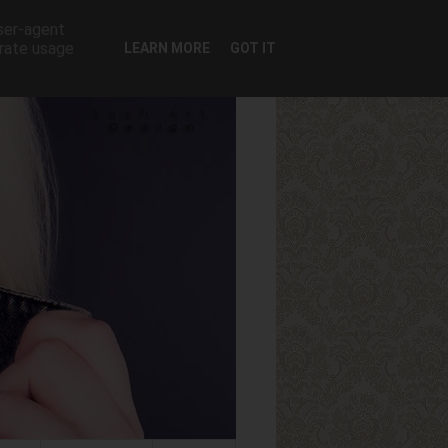
user-agent
erate usage
LEARN MORE
GOT IT