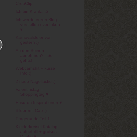
CreaClip
Ich bin Krank.. :$
Ich werde euren Blog
vorstellen / verlinken
♥
Karnevalsfeier von
gestern :)
An den Beinen
abnehmen? - So
gehts!
Webcamshit + kurze
Info ;)
2 neue Nagellacke :)
Valentinstag =
Shoppingtag ♥
Frisuren Inspirationen ♥
Bilder mit Cap :)
Fragerunde Teil 1
Kleiderkreisel Katalog
aufgefüllt + großes
Danke ♥