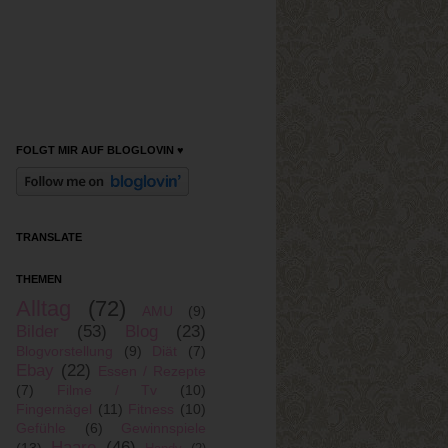
FOLGT MIR AUF BLOGLOVIN ♥
TRANSLATE
THEMEN
Alltag
(72)
AMU
(9)
Bilder
(53)
Blog
(23)
Blogvorstellung
(9)
Diät
(7)
Ebay
(22)
Essen / Rezepte
(7)
Filme / Tv
(10)
Fingernägel
(11)
Fitness
(10)
Gefühle
(6)
Gewinnspiele
Haare
(46)