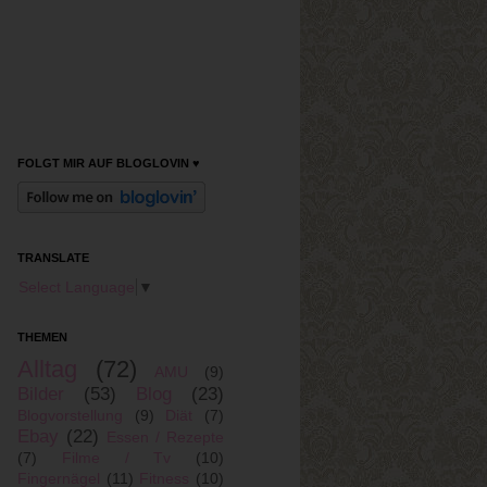
FOLGT MIR AUF BLOGLOVIN ♥
TRANSLATE
Select Language
▼
THEMEN
Alltag
(72)
AMU
(9)
Bilder
(53)
Blog
(23)
Blogvorstellung
(9)
Diät
(7)
Ebay
(22)
Essen / Rezepte
(7)
Filme / Tv
(10)
Fingernägel
(11)
Fitness
(10)