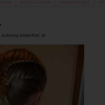
edcard
Wünsche und Ziele
Blogvorstellungen
Kon
♥
Achtung Bilderflut! :D