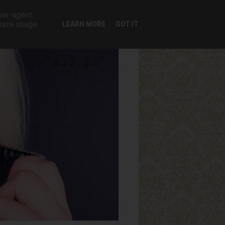
user-agent
erate usage
LEARN MORE
GOT IT