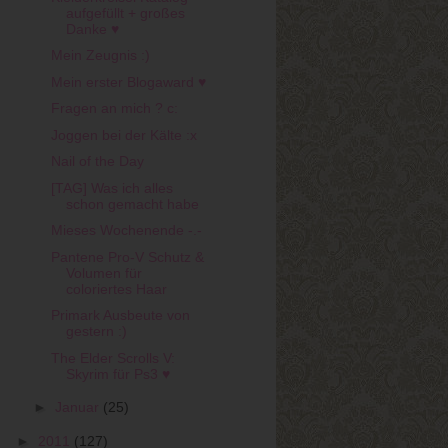
aufgefüllt + großes
Danke ♥
Mein Zeugnis :)
Mein erster Blogaward ♥
Fragen an mich ? c:
Joggen bei der Kälte :x
Nail of the Day
[TAG] Was ich alles
schon gemacht habe
Mieses Wochenende -.-
Pantene Pro-V Schutz &
Volumen für
coloriertes Haar
Primark Ausbeute von
gestern :)
The Elder Scrolls V:
Skyrim für Ps3 ♥
►
Januar
(25)
►
2011
(127)