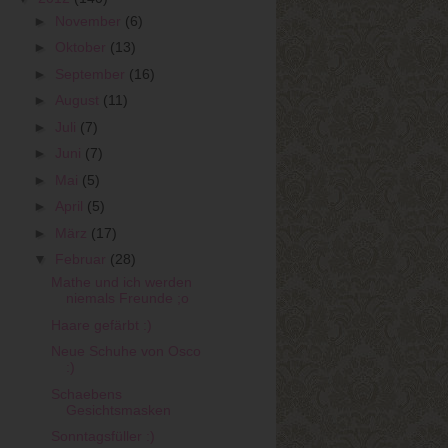
►
November
(6)
►
Oktober
(13)
►
September
(16)
►
August
(11)
►
Juli
(7)
►
Juni
(7)
►
Mai
(5)
►
April
(5)
►
März
(17)
▼
Februar
(28)
Mathe und ich werden
niemals Freunde ;o
Haare gefärbt :)
Neue Schuhe von Osco
:)
Schaebens
Gesichtsmasken
Sonntagsfüller :)