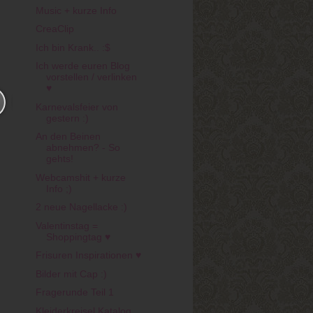
Music + kurze Info
CreaClip
Ich bin Krank.. :$
Ich werde euren Blog
vorstellen / verlinken
♥
Karnevalsfeier von
gestern :)
An den Beinen
abnehmen? - So
gehts!
Webcamshit + kurze
Info ;)
2 neue Nagellacke :)
Valentinstag =
Shoppingtag ♥
Frisuren Inspirationen ♥
Bilder mit Cap :)
Fragerunde Teil 1
Kleiderkreisel Katalog