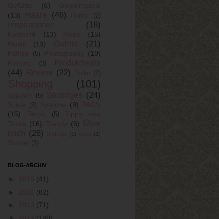
Gefühle
(6)
Gewinnspiele
Haare
(46)
(13)
Handy
(2)
Inspirationen
(18)
Kosmetik
(13)
Mode
(15)
Outfits
(21)
Musik
(13)
Photography
(10)
Parfüm
(5)
Produkttests
Piercing
(3)
(44)
Review
(22)
Roller
(2)
Shopping
(101)
Sonstiges
(24)
Solarium
(5)
Sprüche
(9)
TAG's
Spiele
(3)
(15)
Tipps und
Tattoo
(5)
Über
Tricks
(16)
Trends
(6)
mich
(26)
Umfrage
(1)
Video
(1)
Zimmer
(3)
BLOG-ARCHIV
►
2015
(41)
►
2014
(82)
►
2013
(71)
▼
2012
(140)