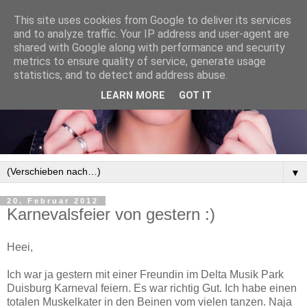
This site uses cookies from Google to deliver its services
and to analyze traffic. Your IP address and user-agent are
shared with Google along with performance and security
metrics to ensure quality of service, generate usage
statistics, and to detect and address abuse.
LEARN MORE
GOT IT
▼
20. Februar 2012
Karnevalsfeier von gestern :)
Heei,
Ich war ja gestern mit einer Freundin im Delta Musik Park
Duisburg Karneval feiern. Es war richtig Gut. Ich habe einen
totalen Muskelkater in den Beinen vom vielen tanzen. Naja