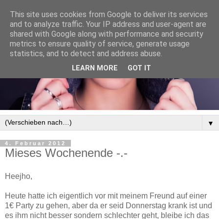
This site uses cookies from Google to deliver its services
and to analyze traffic. Your IP address and user-agent are
shared with Google along with performance and security
metrics to ensure quality of service, generate usage
statistics, and to detect and address abuse.
LEARN MORE
GOT IT
▼
4. Februar 2012
Mieses Wochenende -.-
Heejho,
Heute hatte ich eigentlich vor mit meinem Freund auf einer
1€ Party zu gehen, aber da er seid Donnerstag krank ist und
es ihm nicht besser sondern schlechter geht, bleibe ich das