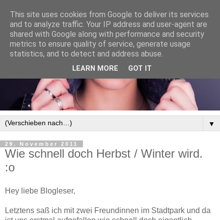
This site uses cookies from Google to deliver its services
and to analyze traffic. Your IP address and user-agent are
shared with Google along with performance and security
metrics to ensure quality of service, generate usage
statistics, and to detect and address abuse.
LEARN MORE
GOT IT
▼
29. November 2011
Wie schnell doch Herbst / Winter wird.
:o
Hey liebe Blogleser,
Letztens saß ich mit zwei Freundinnen im Stadtpark und da