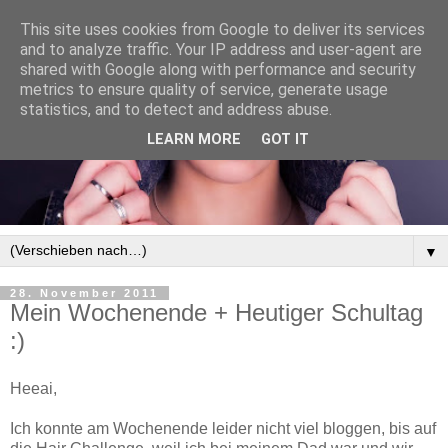
This site uses cookies from Google to deliver its services
and to analyze traffic. Your IP address and user-agent are
shared with Google along with performance and security
metrics to ensure quality of service, generate usage
statistics, and to detect and address abuse.
LEARN MORE
GOT IT
▼
28. November 2011
Mein Wochenende + Heutiger Schultag
:)
Heeai,
Ich konnte am Wochenende leider nicht viel bloggen, bis auf