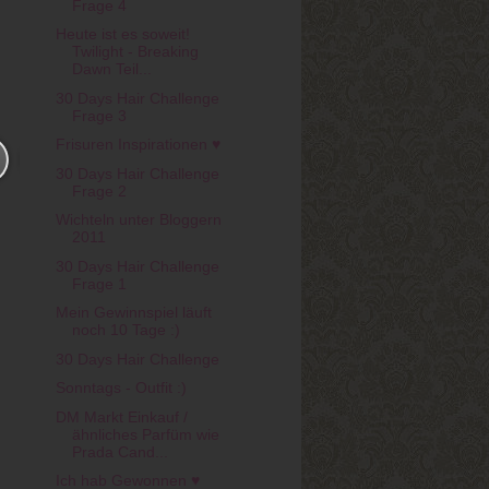
Frage 4
Heute ist es soweit!
Twilight - Breaking
Dawn Teil...
30 Days Hair Challenge
Frage 3
Frisuren Inspirationen ♥
30 Days Hair Challenge
Frage 2
Wichteln unter Bloggern
2011
30 Days Hair Challenge
Frage 1
Mein Gewinnspiel läuft
noch 10 Tage :)
30 Days Hair Challenge
Sonntags - Outfit :)
DM Markt Einkauf /
ähnliches Parfüm wie
Prada Cand...
Ich hab Gewonnen ♥