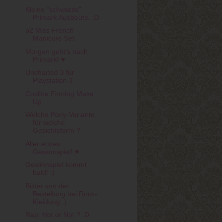
Kleine "schwarze"
Primark Ausbeute. :D
p2 Miss French
Manicure Set
Morgen geht's nach
Primark! ♥
Uncharted 3 für
Playstation 3
Cosline Firming Make
Up
Welche Pony-Variante
für welche
Gesichtsform ?
Aller erstes
Gewinnspiel! ♥
Gewinnspiel kommt
bald! :)
Bilder von der
Bestellung bei Rock-
Kleidung :)
Rap: Hot or Not ? :D