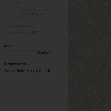
Sorry...
Ich kann die Bilder von
der Bestellung nicht
hochl...
►
Oktober
(39)
►
September
(12)
SUCHE
KLEIDERKREISEL ♥