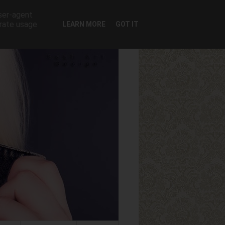
user-agent
erate usage
LEARN MORE
GOT IT