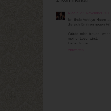
Nicole
27. November 2011
Ich finde Ashleys Haare 
die sich für ihren neuen Fil
Würde mich freuen, wenn d
meiner Leser wirst.
Liebe Grüße
Antworten