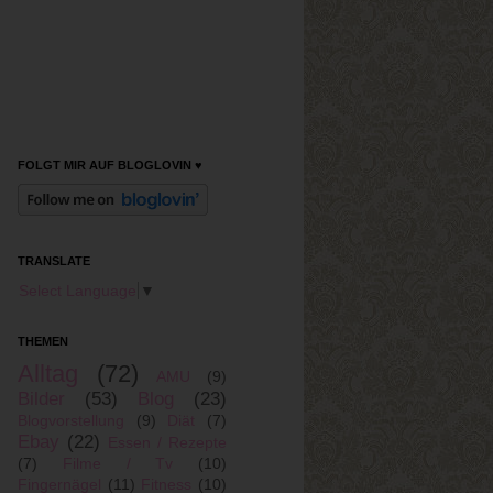
FOLGT MIR AUF BLOGLOVIN ♥
TRANSLATE
Select Language
▼
THEMEN
Alltag
(72)
AMU
(9)
Bilder
(53)
Blog
(23)
Blogvorstellung
(9)
Diät
(7)
Ebay
(22)
Essen / Rezepte
(7)
Filme / Tv
(10)
Fingernägel
(11)
Fitness
(10)