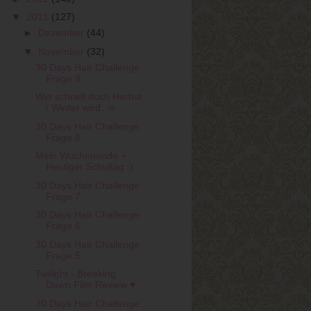
▼
2011
(127)
►
Dezember
(44)
▼
November
(32)
30 Days Hair Challenge
Frage 9
Wie schnell doch Herbst
/ Winter wird. :o
30 Days Hair Challenge
Frage 8
Mein Wochenende +
Heutiger Schultag :)
30 Days Hair Challenge
Frage 7
30 Days Hair Challenge
Frage 6
30 Days Hair Challenge
Frage 5
Twilight - Breaking
Dawn Film Review ♥
30 Days Hair Challenge