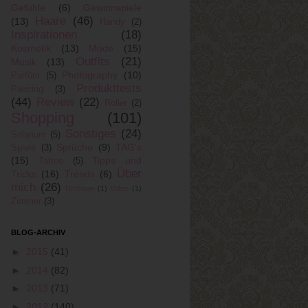
Gefühle
(6)
Gewinnspiele
Haare
(46)
(13)
Handy
(2)
Inspirationen
(18)
Kosmetik
(13)
Mode
(15)
Outfits
(21)
Musik
(13)
Photography
(10)
Parfüm
(5)
Produkttests
Piercing
(3)
(44)
Review
(22)
Roller
(2)
Shopping
(101)
Sonstiges
(24)
Solarium
(5)
Sprüche
(9)
TAG's
Spiele
(3)
(15)
Tipps und
Tattoo
(5)
Über
Tricks
(16)
Trends
(6)
mich
(26)
Umfrage
(1)
Video
(1)
Zimmer
(3)
BLOG-ARCHIV
►
2015
(41)
►
2014
(82)
►
2013
(71)
►
2012
(140)