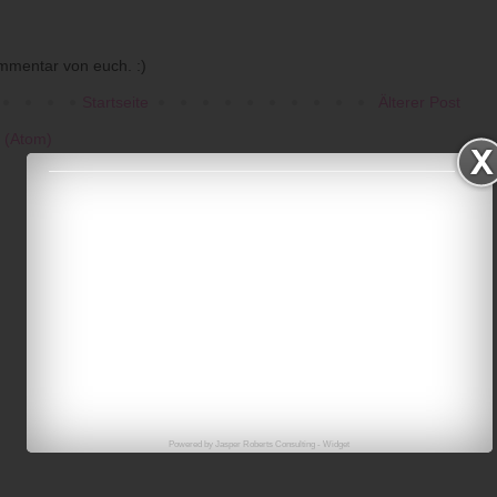
mmentar von euch. :)
Startseite
Älterer Post
 (Atom)
Powered by
Jasper Roberts Consulting
-
Widget