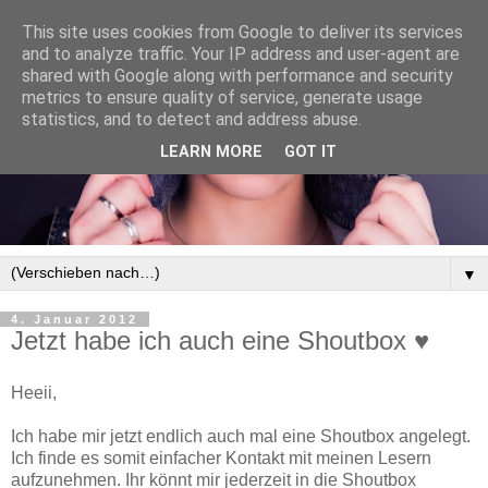
This site uses cookies from Google to deliver its services
and to analyze traffic. Your IP address and user-agent are
shared with Google along with performance and security
metrics to ensure quality of service, generate usage
statistics, and to detect and address abuse.
LEARN MORE
GOT IT
▼
4. Januar 2012
Jetzt habe ich auch eine Shoutbox ♥
Heeii,
Ich habe mir jetzt endlich auch mal eine Shoutbox angelegt.
Ich finde es somit einfacher Kontakt mit meinen Lesern
aufzunehmen. Ihr könnt mir jederzeit in die Shoutbox