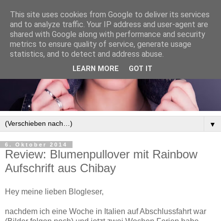
This site uses cookies from Google to deliver its services
and to analyze traffic. Your IP address and user-agent are
shared with Google along with performance and security
metrics to ensure quality of service, generate usage
statistics, and to detect and address abuse.
LEARN MORE
GOT IT
▼
6. Oktober 2014
Review: Blumenpullover mit Rainbow
Aufschrift aus Chibay
Hey meine lieben Blogleser,
nachdem ich eine Woche in Italien auf Abschlussfahrt war