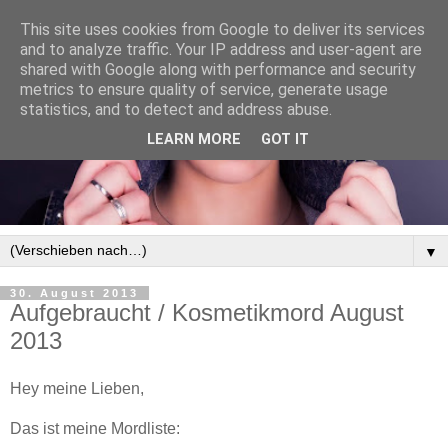
This site uses cookies from Google to deliver its services
and to analyze traffic. Your IP address and user-agent are
shared with Google along with performance and security
metrics to ensure quality of service, generate usage
statistics, and to detect and address abuse.
LEARN MORE
GOT IT
▼
30. August 2013
Aufgebraucht / Kosmetikmord August
2013
Hey meine Lieben,
Das ist meine Mordliste: