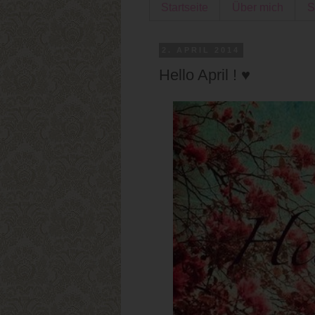
Startseite
Über mich
S
2. APRIL 2014
Hello April ! ♥