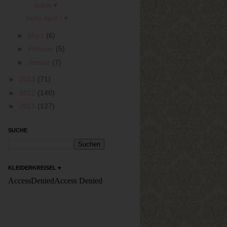
dabei ♥
Hello April ! ♥
►
März
(6)
►
Februar
(5)
►
Januar
(7)
►
2013
(71)
►
2012
(140)
►
2011
(127)
SUCHE
KLEIDERKREISEL ♥