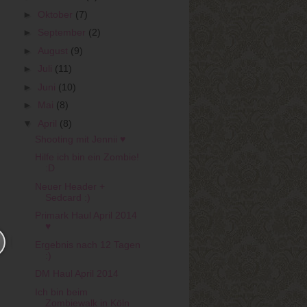
►
Oktober
(7)
►
September
(2)
►
August
(9)
►
Juli
(11)
►
Juni
(10)
►
Mai
(8)
▼
April
(8)
Shooting mit Jennii ♥
Hilfe ich bin ein Zombie!
:D
Neuer Header +
Sedcard :)
Primark Haul April 2014
♥
Ergebnis nach 12 Tagen
:)
DM Haul April 2014
Ich bin beim
Zombiewalk in Köln