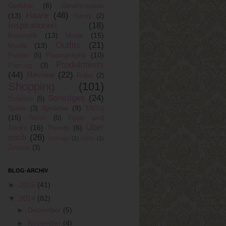
Gefühle
(6)
Gewinnspiele
Haare
(46)
(13)
Handy
(2)
Inspirationen
(18)
Kosmetik
(13)
Mode
(15)
Outfits
(21)
Musik
(13)
Photography
(10)
Parfüm
(5)
Produkttests
Piercing
(3)
(44)
Review
(22)
Roller
(2)
Shopping
(101)
Sonstiges
(24)
Solarium
(5)
Sprüche
(9)
TAG's
Spiele
(3)
(15)
Tipps und
Tattoo
(5)
Über
Tricks
(16)
Trends
(6)
mich
(26)
Umfrage
(1)
Video
(1)
Zimmer
(3)
BLOG-ARCHIV
►
2015
(41)
▼
2014
(82)
►
Dezember
(5)
►
November
(4)