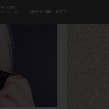
user-agent
erate usage
LEARN MORE
GOT IT