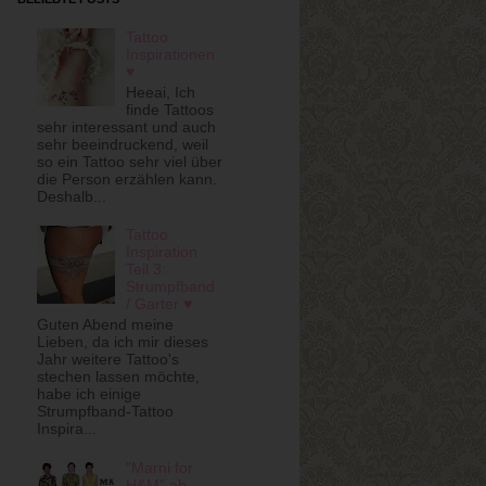
Tattoo
Inspirationen
♥
Heeai, Ich
finde Tattoos
sehr interessant und auch
sehr beeindruckend, weil
so ein Tattoo sehr viel über
die Person erzählen kann.
Deshalb...
Tattoo
Inspiration
Teil 3:
Strumpfband
/ Garter ♥
Guten Abend meine
Lieben, da ich mir dieses
Jahr weitere Tattoo's
stechen lassen möchte,
habe ich einige
Strumpfband-Tattoo
Inspira...
"Marni for
H&M" ab