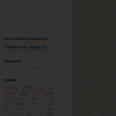
FOLGT MIR AUF BLOGLOVIN ♥
TRANSLATE
Select Language
▼
THEMEN
Alltag
(72)
AMU
(9)
Bilder
(53)
Blog
(23)
Blogvorstellung
(9)
Diät
(7)
Ebay
(22)
Essen / Rezepte
(7)
Filme / Tv
(10)
Fingernägel
(11)
Fitness
(10)