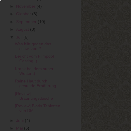
►
November
(4)
►
Oktober
(8)
►
September
(10)
►
August
(8)
▼
Juli
(6)
Was hilft gegen das
schwitzen ?
Bericht vom Filmpool
Casting :)
Krank bei dem super
Wetter :(
Reine Haut durch
gesunde Ernährung
[Review]
Bräunungsdusche
[Review] Biotin Tabletten
von DM
►
Juni
(4)
►
Mai
(5)