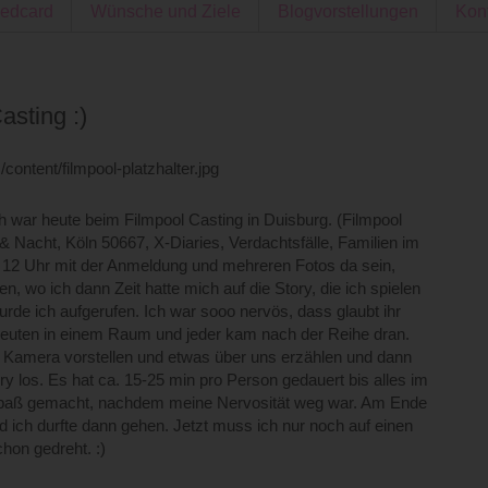
edcard
Wünsche und Ziele
Blogvorstellungen
Kon
asting :)
Ich war heute beim Filmpool Casting in Duisburg. (Filmpool
 & Nacht, Köln 50667, X-Diaries, Verdachtsfälle, Familien im
m 12 Uhr mit der Anmeldung und mehreren Fotos da sein,
, wo ich dann Zeit hatte mich auf die Story, die ich spielen
urde ich aufgerufen. Ich war sooo nervös, dass glaubt ihr
0 Leuten in einem Raum und jeder kam nach der Reihe dran.
er Kamera vorstellen und etwas über uns erzählen und dann
ry los. Es hat ca. 15-25 min pro Person gedauert bis alles im
 Spaß gemacht, nachdem meine Nervosität weg war. Am Ende
 ich durfte dann gehen. Jetzt muss ich nur noch auf einen
hon gedreht. :)