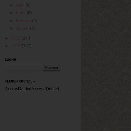
►
April
(6)
►
März
(5)
►
Februar
(4)
►
Januar
(7)
►
2012
(140)
►
2011
(127)
SUCHE
KLEIDERKREISEL ♥