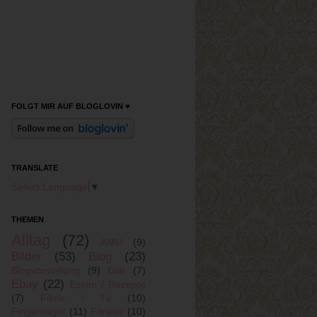
FOLGT MIR AUF BLOGLOVIN ♥
TRANSLATE
Select Language
▼
THEMEN
Alltag
(72)
AMU
(9)
Bilder
(53)
Blog
(23)
Blogvorstellung
(9)
Diät
(7)
Ebay
(22)
Essen / Rezepte
(7)
Filme / Tv
(10)
Fingernägel
(11)
Fitness
(10)