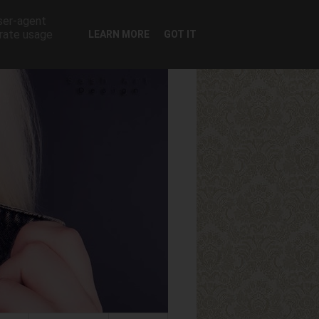
user-agent
erate usage
LEARN MORE
GOT IT