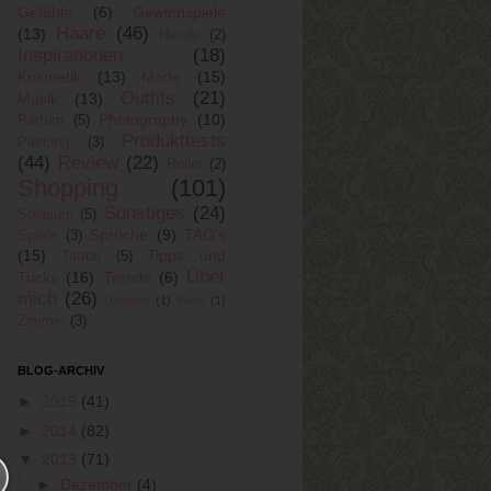
Gefühle
(6)
Gewinnspiele
Haare
(46)
(13)
Handy
(2)
Inspirationen
(18)
Kosmetik
(13)
Mode
(15)
Outfits
(21)
Musik
(13)
Photography
(10)
Parfüm
(5)
Produkttests
Piercing
(3)
(44)
Review
(22)
Roller
(2)
Shopping
(101)
Sonstiges
(24)
Solarium
(5)
Sprüche
(9)
TAG's
Spiele
(3)
(15)
Tipps und
Tattoo
(5)
Über
Tricks
(16)
Trends
(6)
mich
(26)
Umfrage
(1)
Video
(1)
Zimmer
(3)
BLOG-ARCHIV
►
2015
(41)
►
2014
(82)
▼
2013
(71)
►
Dezember
(4)