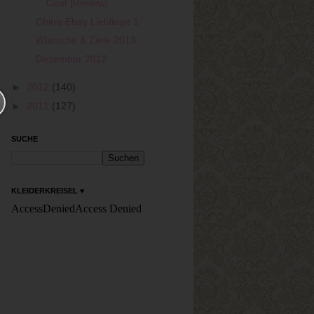
Coat [Review]
China-Ebay Lieblinge 1
Wünsche & Ziele 2013
Dezember 2012
►
2012
(140)
►
2011
(127)
SUCHE
KLEIDERKREISEL ♥