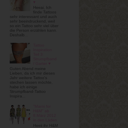
♥
Heeai, Ich
finde Tattoos
sehr interessant und auch
sehr beeindruckend, weil
so ein Tattoo sehr viel über
die Person erzählen kann.
Deshalb...
Tattoo
Inspiration
Teil 3:
Strumpfband
/ Garter ♥
Guten Abend meine
Lieben, da ich mir dieses
Jahr weitere Tattoo's
stechen lassen möchte,
habe ich einige
Strumpfband-Tattoo
Inspira...
"Marni for
H&M" ab
8.März 2012
in den Läden
Heeii ihr H&M