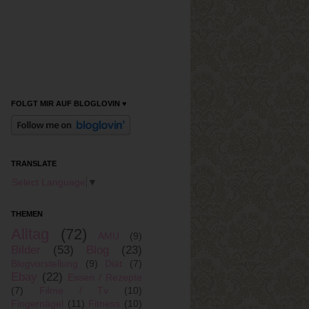
FOLGT MIR AUF BLOGLOVIN ♥
TRANSLATE
Select Language
▼
THEMEN
Alltag
(72)
AMU
(9)
Bilder
(53)
Blog
(23)
Blogvorstellung
(9)
Diät
(7)
Ebay
(22)
Essen / Rezepte
(7)
Filme / Tv
(10)
Fingernägel
(11)
Fitness
(10)