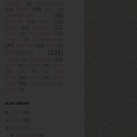
Gefühle
(6)
Gewinnspiele
Haare
(46)
(13)
Handy
(2)
Inspirationen
(18)
Kosmetik
(13)
Mode
(15)
Outfits
(21)
Musik
(13)
Photography
(10)
Parfüm
(5)
Produkttests
Piercing
(3)
(44)
Review
(22)
Roller
(2)
Shopping
(101)
Sonstiges
(24)
Solarium
(5)
Sprüche
(9)
TAG's
Spiele
(3)
(15)
Tipps und
Tattoo
(5)
Über
Tricks
(16)
Trends
(6)
mich
(26)
Umfrage
(1)
Video
(1)
Zimmer
(3)
BLOG-ARCHIV
►
2015
(41)
►
2014
(82)
▼
2013
(71)
►
Dezember
(4)