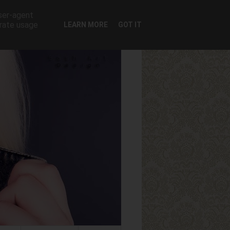
user-agent
erate usage
LEARN MORE
GOT IT