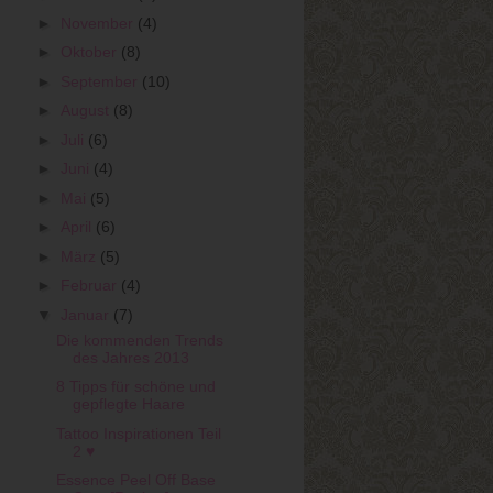
►
November
(4)
►
Oktober
(8)
►
September
(10)
►
August
(8)
►
Juli
(6)
►
Juni
(4)
►
Mai
(5)
►
April
(6)
►
März
(5)
►
Februar
(4)
▼
Januar
(7)
Die kommenden Trends
des Jahres 2013
8 Tipps für schöne und
gepflegte Haare
Tattoo Inspirationen Teil
2 ♥
Essence Peel Off Base