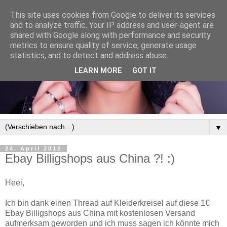
This site uses cookies from Google to deliver its services
and to analyze traffic. Your IP address and user-agent are
shared with Google along with performance and security
metrics to ensure quality of service, generate usage
statistics, and to detect and address abuse.
LEARN MORE
GOT IT
▼
24. April 2012
Ebay Billigshops aus China ?! ;)
Heei,
Ich bin dank einen Thread auf Kleiderkreisel auf diese 1€
Ebay Billigshops aus China mit kostenlosen Versand
aufmerksam geworden und ich muss sagen ich könnte mich