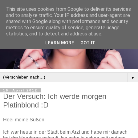
This site uses cookies from Google to deliver its services
and to analyze traffic. Your IP address and user-agent are
shared with Google along with performance and security
metrics to ensure quality of service, generate usage
statistics, and to detect and address abuse.
LEARN MORE
GOT IT
▼
16. April 2012
Der Versuch: Ich werde morgen
Platinblond :D
Heei meine Süßen,
Ich war heute in der Stadt beim Arzt und habe mir danach