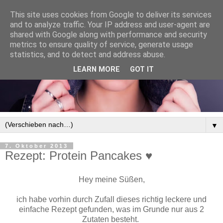
This site uses cookies from Google to deliver its services
and to analyze traffic. Your IP address and user-agent are
shared with Google along with performance and security
metrics to ensure quality of service, generate usage
statistics, and to detect and address abuse.
LEARN MORE
GOT IT
▼
7. Oktober 2013
Rezept: Protein Pancakes ♥
Hey meine Süßen,
ich habe vorhin durch Zufall dieses richtig leckere und
einfache Rezept gefunden, was im Grunde nur aus 2
Zutaten besteht.