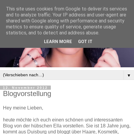
This site uses cookies from Google to deliver its services
and to analyze traffic. Your IP address and user-agent are
shared with Google along with performance and security
metrics to ensure quality of service, generate usage
statistics, and to detect and address abuse.
LEARN MORE
GOT IT
▼
12. November 2012
Blogvorstellung
Hey meine Lieben,
heute möchte ich euch einen schönen und interessanten
Blog von der hübschen Ella vorstellen. Sie ist 18 Jahre jung,
kommt aus Duisburg und bloggt über Haare, Kosmetik,