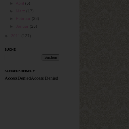
►
April
(5)
►
März
(17)
►
Februar
(28)
►
Januar
(25)
►
2011
(127)
SUCHE
KLEIDERKREISEL ♥