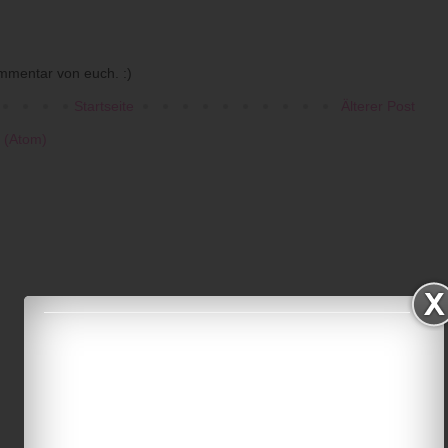
mmentar von euch. :)
Startseite
Älterer Post
 (Atom)