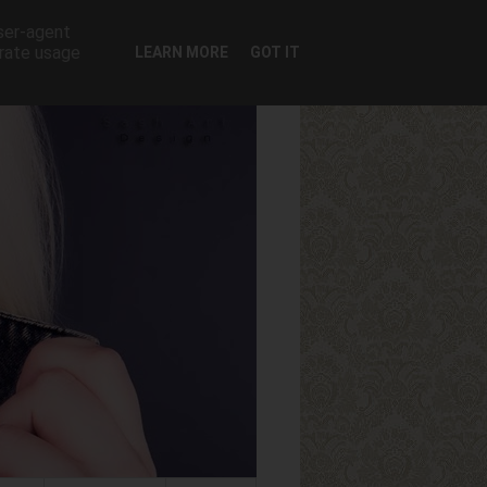
user-agent
erate usage
LEARN MORE
GOT IT