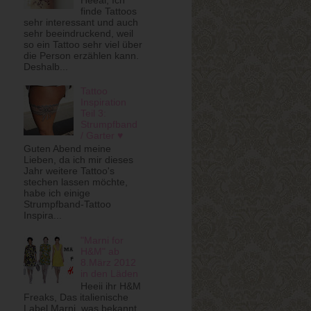
finde Tattoos
sehr interessant und auch
sehr beeindruckend, weil
so ein Tattoo sehr viel über
die Person erzählen kann.
Deshalb...
Tattoo
Inspiration
Teil 3:
Strumpfband
/ Garter ♥
Guten Abend meine
Lieben, da ich mir dieses
Jahr weitere Tattoo's
stechen lassen möchte,
habe ich einige
Strumpfband-Tattoo
Inspira...
"Marni for
H&M" ab
8.März 2012
in den Läden
Heeii ihr H&M
Freaks, Das italienische
Label Marni, was bekannt