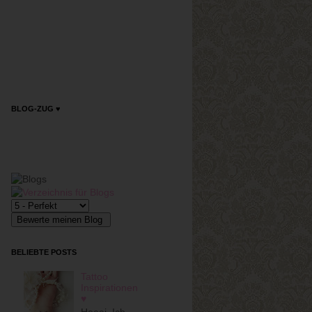
BLOG-ZUG ♥
BELIEBTE POSTS
Tattoo
Inspirationen
♥
Heeai, Ich