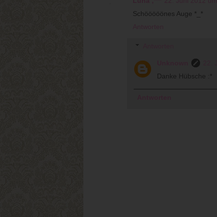
Luna ;***
22. Juni 2012 u
Schööööönes Auge *_*
Antworten
Antworten
Unknown
22. 
Danke Hübsche :*
Antworten