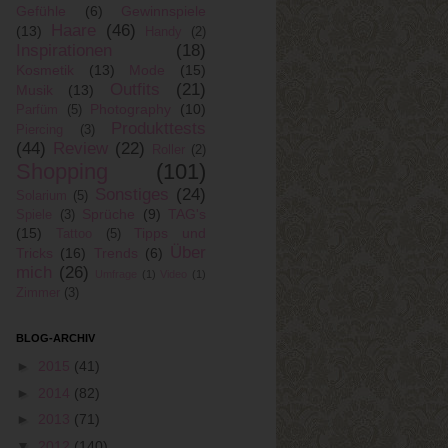
Gefühle
(6)
Gewinnspiele
Haare
(46)
(13)
Handy
(2)
Inspirationen
(18)
Kosmetik
(13)
Mode
(15)
Outfits
(21)
Musik
(13)
Photography
(10)
Parfüm
(5)
Produkttests
Piercing
(3)
(44)
Review
(22)
Roller
(2)
Shopping
(101)
Sonstiges
(24)
Solarium
(5)
Sprüche
(9)
TAG's
Spiele
(3)
(15)
Tipps und
Tattoo
(5)
Über
Tricks
(16)
Trends
(6)
mich
(26)
Umfrage
(1)
Video
(1)
Zimmer
(3)
BLOG-ARCHIV
►
2015
(41)
►
2014
(82)
►
2013
(71)
▼
2012
(140)