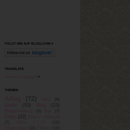
FOLGT MIR AUF BLOGLOVIN ♥
TRANSLATE
Select Language
▼
THEMEN
Alltag
(72)
AMU
(9)
Bilder
(53)
Blog
(23)
Blogvorstellung
(9)
Diät
(7)
Ebay
(22)
Essen / Rezepte
(7)
Filme / Tv
(10)
Fingernägel
(11)
Fitness
(10)