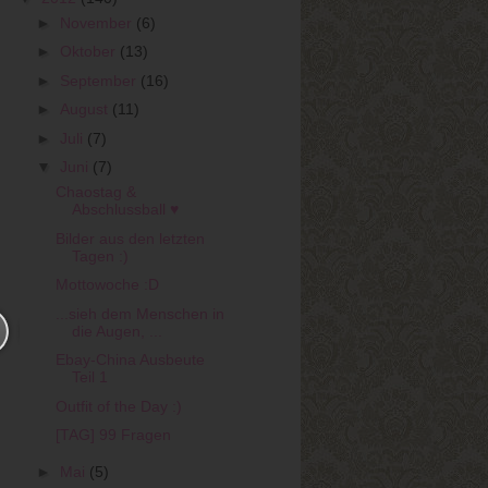
►
November
(6)
►
Oktober
(13)
►
September
(16)
►
August
(11)
►
Juli
(7)
▼
Juni
(7)
Chaostag &
Abschlussball ♥
Bilder aus den letzten
Tagen :)
Mottowoche :D
...sieh dem Menschen in
die Augen, ...
Ebay-China Ausbeute
Teil 1
Outfit of the Day :)
[TAG] 99 Fragen
►
Mai
(5)