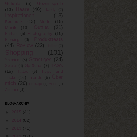
Gefühle
(6)
Gewinnspiele
Haare
(46)
(13)
Handy
(2)
Inspirationen
(18)
Kosmetik
(13)
Mode
(15)
Outfits
(21)
Musik
(13)
Photography
(10)
Parfüm
(5)
Produkttests
Piercing
(3)
(44)
Review
(22)
Roller
(2)
Shopping
(101)
Sonstiges
(24)
Solarium
(5)
Sprüche
(9)
TAG's
Spiele
(3)
(15)
Tipps und
Tattoo
(5)
Über
Tricks
(16)
Trends
(6)
mich
(26)
Umfrage
(1)
Video
(1)
Zimmer
(3)
BLOG-ARCHIV
►
2015
(41)
►
2014
(82)
►
2013
(71)
▼
2012
(140)