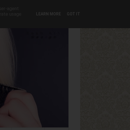
user-agent
erate usage
LEARN MORE
GOT IT