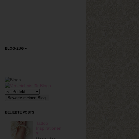
BLOG-ZUG ♥
BELIEBTE POSTS
Tattoo
Inspirationen
♥
Heeai, Ich