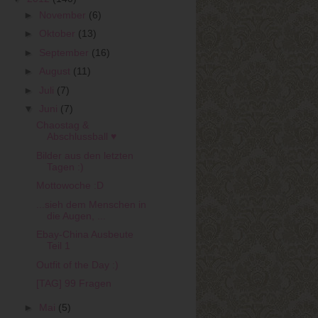
►
November
(6)
►
Oktober
(13)
►
September
(16)
►
August
(11)
►
Juli
(7)
▼
Juni
(7)
Chaostag &
Abschlussball ♥
Bilder aus den letzten
Tagen :)
Mottowoche :D
...sieh dem Menschen in
die Augen, ...
Ebay-China Ausbeute
Teil 1
Outfit of the Day :)
[TAG] 99 Fragen
►
Mai
(5)