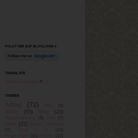
FOLGT MIR AUF BLOGLOVIN ♥
TRANSLATE
Select Language
▼
THEMEN
Alltag
(72)
AMU
(9)
Bilder
(53)
Blog
(23)
Blogvorstellung
(9)
Diät
(7)
Ebay
(22)
Essen / Rezepte
(7)
Filme / Tv
(10)
Fingernägel
(11)
Fitness
(10)