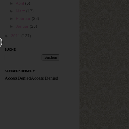
►
April
(5)
►
März
(17)
►
Februar
(28)
►
Januar
(25)
►
2011
(127)
SUCHE
KLEIDERKREISEL ♥