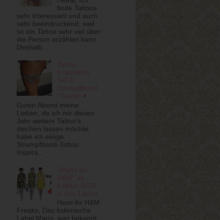
finde Tattoos
sehr interessant und auch
sehr beeindruckend, weil
so ein Tattoo sehr viel über
die Person erzählen kann.
Deshalb...
Tattoo
Inspiration
Teil 3:
Strumpfband
/ Garter ♥
Guten Abend meine
Lieben, da ich mir dieses
Jahr weitere Tattoo's
stechen lassen möchte,
habe ich einige
Strumpfband-Tattoo
Inspira...
"Marni for
H&M" ab
8.März 2012
in den Läden
Heeii ihr H&M
Freaks, Das italienische
Label Marni, was bekannt