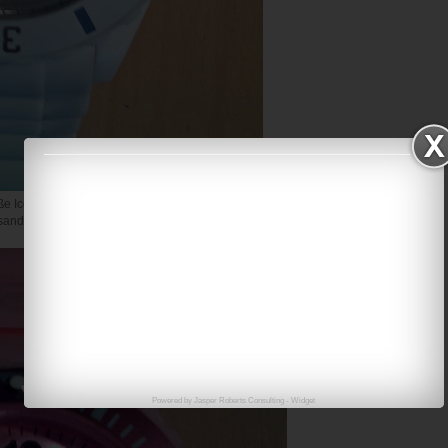
e Ice Watch:
sand und alles bestens
Powered by
Jasper Roberts Consulting
-
Widget