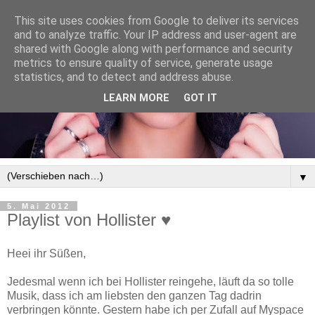
This site uses cookies from Google to deliver its services
and to analyze traffic. Your IP address and user-agent are
shared with Google along with performance and security
metrics to ensure quality of service, generate usage
statistics, and to detect and address abuse.
LEARN MORE
GOT IT
▼
5. Mai 2012
Playlist von Hollister ♥
Heei ihr Süßen,
Jedesmal wenn ich bei Hollister reingehe, läuft da so tolle
Musik, dass ich am liebsten den ganzen Tag dadrin
verbringen könnte. Gestern habe ich per Zufall auf Myspace