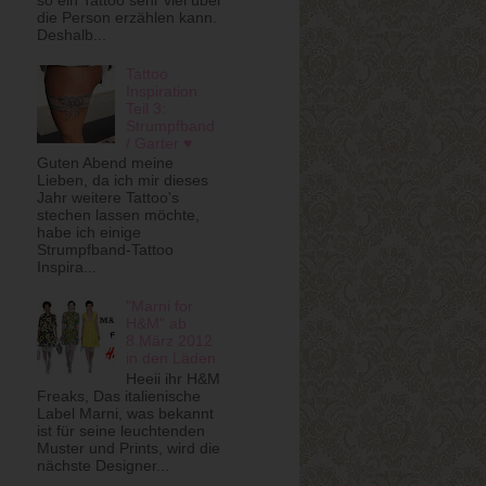
so ein Tattoo sehr viel über
die Person erzählen kann.
Deshalb...
Tattoo
Inspiration
Teil 3:
Strumpfband
/ Garter ♥
Guten Abend meine
Lieben, da ich mir dieses
Jahr weitere Tattoo's
stechen lassen möchte,
habe ich einige
Strumpfband-Tattoo
Inspira...
"Marni for
H&M" ab
8.März 2012
in den Läden
Heeii ihr H&M
Freaks, Das italienische
Label Marni, was bekannt
ist für seine leuchtenden
Muster und Prints, wird die
nächste Designer...