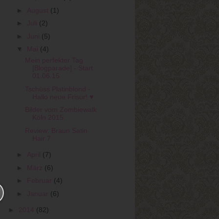
►
August
(1)
►
Juli
(2)
►
Juni
(5)
▼
Mai
(4)
Mein perfekter Tag
[Blogparade] - Start
01.06.15
Tschüss Platinblond -
Hallo neue Frisur! ♥
Bilder vom Zombiewalk
Köln 2015
Review: Braun Satin
Hair 7
►
April
(7)
►
März
(6)
►
Februar
(4)
►
Januar
(6)
►
2014
(82)