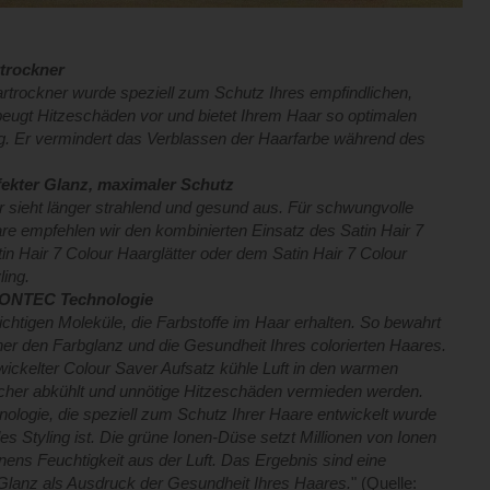
rtrockner
artrockner wurde speziell zum Schutz Ihres empfindlichen,
 beugt Hitzeschäden vor und bietet Ihrem Haar so optimalen
ng. Er vermindert das Verblassen der Haarfarbe während des
rfekter Glanz, maximaler Schutz
r sieht länger strahlend und gesund aus. Für schwungvolle
re empfehlen wir den kombinierten Einsatz des Satin Hair 7
n Hair 7 Colour Haarglätter oder dem Satin Hair 7 Colour
ling.
 IONTEC Technologie
ichtigen Moleküle, die Farbstoffe im Haar erhalten. So bewahrt
ner den Farbglanz und die Gesundheit Ihres colorierten Haares.
entwickelter Colour Saver Aufsatz kühle Luft in den warmen
ascher abkühlt und unnötige Hitzeschäden vermieden werden.
nologie, die speziell zum Schutz Ihrer Haare entwickelt wurde
es Styling ist. Die grüne Ionen-Düse setzt Millionen von Ionen
nens Feuchtigkeit aus der Luft. Das Ergebnis sind eine
 Glanz als Ausdruck der Gesundheit Ihres Haares.
" (Quelle: