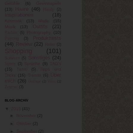
Gefühle
(6)
Gewinnspiele
Haare
(46)
(13)
Handy
(2)
Inspirationen
(18)
Kosmetik
(13)
Mode
(15)
Outfits
(21)
Musik
(13)
Photography
(10)
Parfüm
(5)
Produkttests
Piercing
(3)
(44)
Review
(22)
Roller
(2)
Shopping
(101)
Sonstiges
(24)
Solarium
(5)
Sprüche
(9)
TAG's
Spiele
(3)
(15)
Tipps und
Tattoo
(5)
Über
Tricks
(16)
Trends
(6)
mich
(26)
Umfrage
(1)
Video
(1)
Zimmer
(3)
BLOG-ARCHIV
▼
2015
(41)
►
November
(2)
►
Oktober
(2)
►
September
(2)