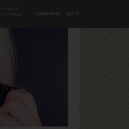
user-agent
erate usage
LEARN MORE
GOT IT