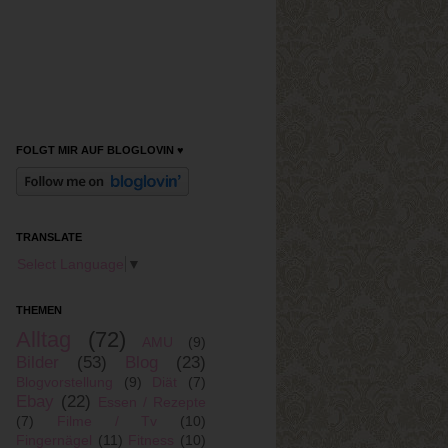
FOLGT MIR AUF BLOGLOVIN ♥
TRANSLATE
Select Language
▼
THEMEN
Alltag
(72)
AMU
(9)
Bilder
(53)
Blog
(23)
Blogvorstellung
(9)
Diät
(7)
Ebay
(22)
Essen / Rezepte
(7)
Filme / Tv
(10)
Fingernägel
(11)
Fitness
(10)