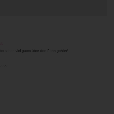
36
abe schon viel gutes über den Föhn gehört!
ot.com