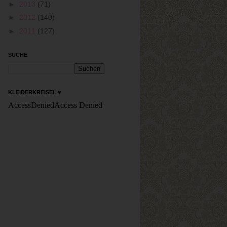
►
2013
(71)
►
2012
(140)
►
2011
(127)
SUCHE
KLEIDERKREISEL ♥