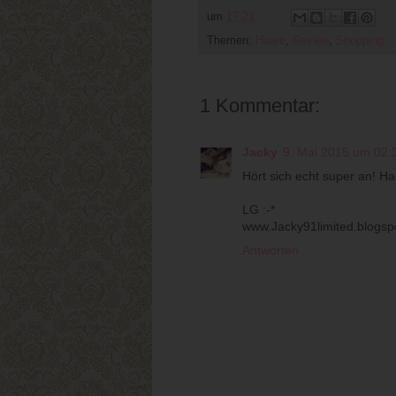
um
17:21
Themen:
Haare
,
Review
,
Shopping
1 Kommentar:
Jacky
9. Mai 2015 um 02:
Hört sich echt super an! H
LG :-*
www.Jacky91limited.blogsp
Antworten