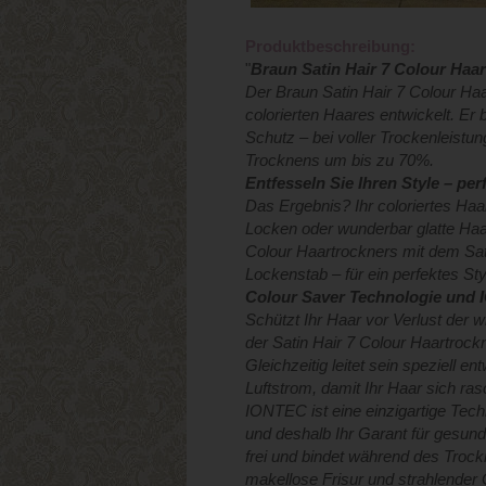
Produktbeschreibung:
"
Braun Satin Hair 7 Colour Haa
Der Braun Satin Hair 7 Colour Ha
colorierten Haares entwickelt. Er
Schutz – bei voller Trockenleistu
Trocknens um bis zu 70%.
Entfesseln Sie Ihren Style – pe
Das Ergebnis? Ihr coloriertes Haa
Locken oder wunderbar glatte Haa
Colour Haartrockners mit dem Sati
Lockenstab – für ein perfektes Sty
Colour Saver Technologie und
Schützt Ihr Haar vor Verlust der w
der Satin Hair 7 Colour Haartrock
Gleichzeitig leitet sein speziell 
Luftstrom, damit Ihr Haar sich r
IONTEC ist eine einzigartige Tech
und deshalb Ihr Garant für gesund
frei und bindet während des Trock
makellose Frisur und strahlender