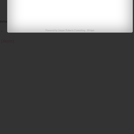
mmentar von euch. :)
Startseite
Älterer Post
Powered by
Jasper Roberts Consulting
-
Widget
 (Atom)