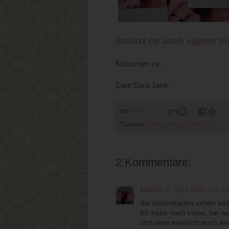
Besitzt ihr auch eigene Vi
Küsschen xx,
Eure Sara Jane.
um
14:47
Themen:
Alltag
,
Blog
,
Sonstiges
2 Kommentare:
Marisa
2. April 2015 um 0
die Visitenkarten sehen wirk
ich habe noch keine, bin au
sich aber natürlich noch än