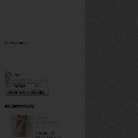
BLOG-ZUG ♥
BELIEBTE POSTS
Tattoo
Inspirationen
♥
Heeai, Ich
finde Tattoos