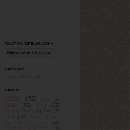
FOLGT MIR AUF BLOGLOVIN ♥
TRANSLATE
Select Language
▼
THEMEN
Alltag
(72)
AMU
(9)
Bilder
(53)
Blog
(23)
Blogvorstellung
(9)
Diät
(7)
Ebay
(22)
Essen / Rezepte
(7)
Filme / Tv
(10)
Fingernägel
(11)
Fitness
(10)