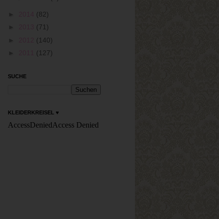
►
2014
(82)
►
2013
(71)
►
2012
(140)
►
2011
(127)
SUCHE
KLEIDERKREISEL ♥