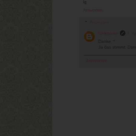
lg
Antworten
Antworten
Unknown
2. A
Danke :*
Ja das stimmt. Dann
Antworten