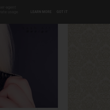
user-agent
erate usage
LEARN MORE
GOT IT