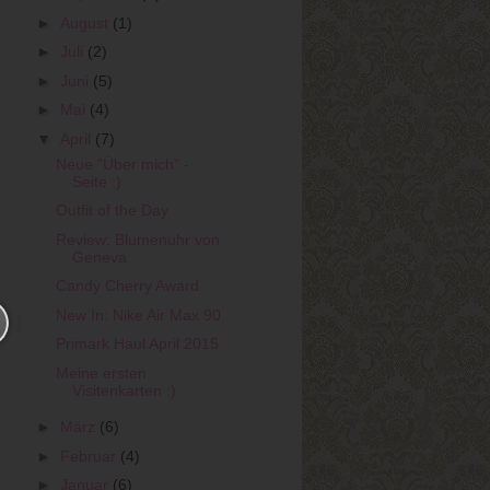
►
August
(1)
►
Juli
(2)
►
Juni
(5)
►
Mai
(4)
▼
April
(7)
Neue "Über mich" -
Seite :)
Outfit of the Day
Review: Blumenuhr von
Geneva
Candy Cherry Award
New In: Nike Air Max 90
Primark Haul April 2015
Meine ersten
Visitenkarten :)
►
März
(6)
►
Februar
(4)
►
Januar
(6)