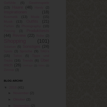
Gefühle
(6)
Gewinnspiele
Haare
(46)
(13)
Handy
(2)
Inspirationen
(18)
Kosmetik
(13)
Mode
(15)
Outfits
(21)
Musik
(13)
Photography
(10)
Parfüm
(5)
Produkttests
Piercing
(3)
(44)
Review
(22)
Roller
(2)
Shopping
(101)
Sonstiges
(24)
Solarium
(5)
Sprüche
(9)
TAG's
Spiele
(3)
(15)
Tipps und
Tattoo
(5)
Über
Tricks
(16)
Trends
(6)
mich
(26)
Umfrage
(1)
Video
(1)
Zimmer
(3)
BLOG-ARCHIV
▼
2015
(41)
►
November
(2)
►
Oktober
(2)
►
September
(2)