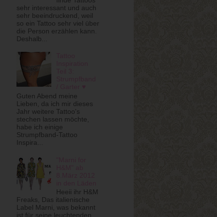
sehr interessant und auch
sehr beeindruckend, weil
so ein Tattoo sehr viel über
die Person erzählen kann.
Deshalb...
Tattoo
Inspiration
Teil 3:
Strumpfband
/ Garter ♥
Guten Abend meine
Lieben, da ich mir dieses
Jahr weitere Tattoo's
stechen lassen möchte,
habe ich einige
Strumpfband-Tattoo
Inspira...
"Marni for
H&M" ab
8.März 2012
in den Läden
Heeii ihr H&M
Freaks, Das italienische
Label Marni, was bekannt
ist für seine leuchtenden