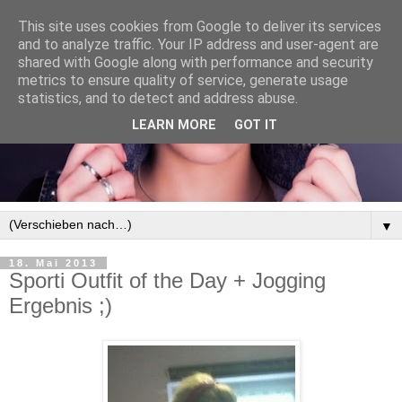
This site uses cookies from Google to deliver its services
and to analyze traffic. Your IP address and user-agent are
shared with Google along with performance and security
metrics to ensure quality of service, generate usage
statistics, and to detect and address abuse.
LEARN MORE
GOT IT
▼
18. Mai 2013
Sporti Outfit of the Day + Jogging
Ergebnis ;)