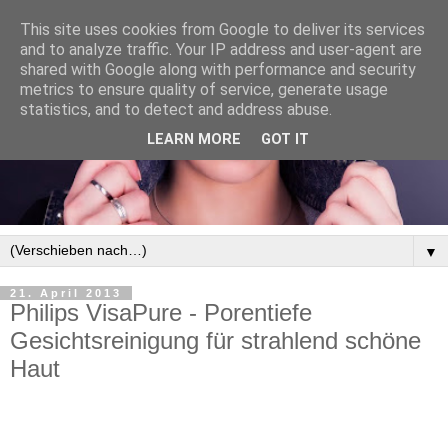
This site uses cookies from Google to deliver its services
and to analyze traffic. Your IP address and user-agent are
shared with Google along with performance and security
metrics to ensure quality of service, generate usage
statistics, and to detect and address abuse.
LEARN MORE
GOT IT
▼
21. April 2013
Philips VisaPure - Porentiefe
Gesichtsreinigung für strahlend schöne
Haut